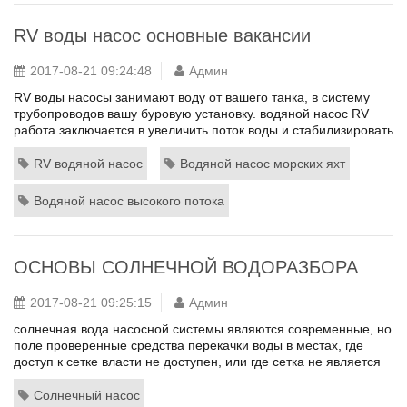
RV воды насос основные вакансии
2017-08-21 09:24:48
Админ
RV воды насосы занимают воду от вашего танка, в систему
трубопроводов вашу буровую установку. водяной насос RV
работа заключается в увеличить поток воды и стабилизировать
его давление. Иными словами, это очень важно. среднем RV
поставляется с 50-галлон резервуар пресной воды 200-
RV водяной насос
Водяной насос морских яхт
галлон. Эта вода является ваш мост, когда путешествия, или
когда поход без приставки. ваши способности, чтобы
Водяной насос высокого потока
потреблять...
ОСНОВЫ СОЛНЕЧНОЙ ВОДОРАЗБОРА
2017-08-21 09:25:15
Админ
солнечная вода насосной системы являются современные, но
поле проверенные средства перекачки воды в местах, где
доступ к сетке власти не доступен, или где сетка не является
надежным. Эти системы используют клетки
фотоэлектрических (PV) для преобразования солнечного
Солнечный насос