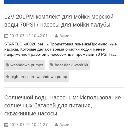
12V 20LPM комплект для мойки морской
воды 70PSI / насосы для мойки палубы
2017-07-12 10:42:01
Админ
STARFLO \u0026 рег; 'ыПродуктовая линейкаПромывочные
насосы, Которые делают время очистки лодки менее
напряженной работой с насосом для промывки 70 PSI Trac.
Это тихое устройство обеспечивает плавную работу и поток и
может работать без повреждений. Самовсасывающий водяной
washdown pumps
boat deck wash kit
насос подходит для очистки прогулочных судов, рыбных
ящиков, якорных цепей и лодок. Он сконструирован таким
high pressure washdown pump
образом, что зажига...
Солнечной воды насосным: Использование
солнечных батарей для питания,
скважинные насосы
2017-07-12 10:41:37
Админ