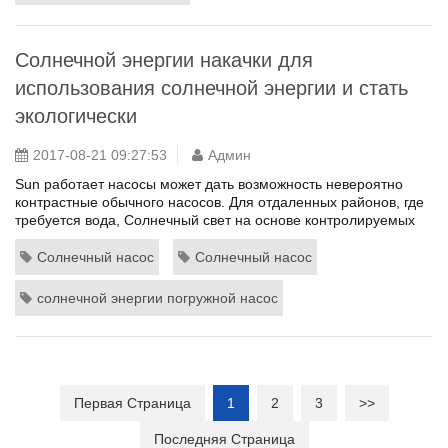
Солнечной энергии накачки для
использования солнечной энергии и стать
экологически
2017-08-21 09:27:53
Админ
Sun работает насосы может дать возможность невероятно
контрастные обычного насосов. Для отдаленных районов, где
требуется вода, Солнечный свет на основе контролируемых
воды насос может быть идеальное расположение. Для
владельца имущества, с изюминкой воды в их патио солнце
Солнечный насос
Солнечный насос
управляемые насосы могут быть более консервативный
подход. Эти насосы сопровождать различные планы наряду с
солнечной энергии погружной насос
модуль сохранения ...
Первая Страница
1
2
3
>>
Последняя Страница