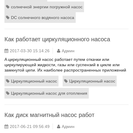
света в электричество для питания DC насосы, которые могут
использоваться для перекачивания грунтовые или
солнечной энергии погружной насос
поверхностные воды. A Типова...
DC солнечного водяного насоса
Как работает циркуляционного насоса
2017-03-30 15:14:26
Админ
A циркуляционный насос работает путем откачки или
циркулирующей жидкости, газы или суспензий в цикле или
замкнутой цепи. Их наиболее распространенных приложений
циркулирующей воды в гидронической системы охлаждения
или нагрева системы. Поскольку материалы, которые они
Циркуляционный насос
Циркуляционный насос
насоса передвигаться в замкнутых цепей, они не тратят много
энергии. Например когда первоначально вода перекачивается
Циркуляционный насос для отопления
вверх, она ци...
Как диск магнитный насос работ
2017-06-21 09:56:49
Админ