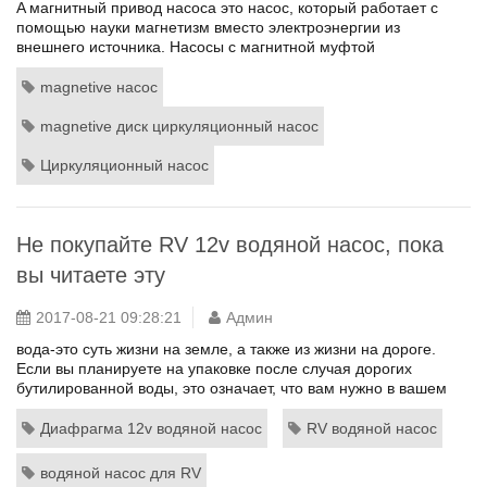
A магнитный привод насоса это насос, который работает с
помощью науки магнетизм вместо электроэнергии из
внешнего источника. Насосы с магнитной муфтой
энергоэффективные и не требуют пломбы или смазки для
операции. магнитный привод насоса s циркулируют
magnetive насос
различные жидкости, включая кислот, воды и масла. Потому
что нет никаких уплотнений на магнитный привод насоса,
magnetive диск циркуляционный насос
устраняется вероятность утечки опасн...
Циркуляционный насос
Не покупайте RV 12v водяной насос, пока
вы читаете эту
2017-08-21 09:28:21
Админ
вода-это суть жизни на земле, а также из жизни на дороге.
Если вы планируете на упаковке после случая дорогих
бутилированной воды, это означает, что вам нужно в вашем
RV водяной насос, когда вы отправились на ваш следующий
трек. К счастью большинство внедорожников приходят с их
Диафрагма 12v водяной насос
RV водяной насос
собственными встроенный насос. Если, по какой причине, вы
хотите купить новый водяной насос, наиболее
водяной насос для RV
распространенный ти...