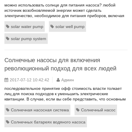
можно использовать солнце для питания насоса? любой
источник возобновляемой энергии может сделать
электричество, необходимое для питания приборов, включая
насосы. солнечные электрические клетки преобразуют
солнечный свет в переменный ток, который могут
solar water pump
solar well pump
направляться непосредственно на DC приборов, или может
храниться в батареях для использования, когда солнце не
solar pump system
светит или может быть обращено в AC ...
Солнечные насосы для включения
революционный подход для всех людей
2017-07-12 10:42:42
Админ
последовательное принятие офф стоимость власти толкает
лиц для поиска подходов к уменьшить электрические
квитанции. В случае, если вы себе представить, что основным
способом, вы можете падение вниз ваши расходы на
электроэнергию, прекратив с использованием переменного
Солнечная насосная система
Солнечный насос
тока оборудования, музыкальные рамки и другие реальные
аппараты, пересмотреть. Солнечный свет на власть,
Солнечных батареях водяного насоса
несомненно, чистый источни...