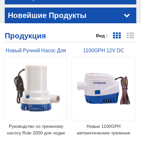
Новейшие Продукты
Продукция
Вид :
Представ
Пр
Новый Ручной Насос Для
1100GPH 12V DC
Морской Воды 2000GPH
Морской Автоматический
Трюмный Насос Для
Лодки
Руководство по трюмному
Новые 1100GPH
насосу Rule 2000 для лодки
автоматические трюмные
STARFLO Морские трюмные
насосы для небольших лодок