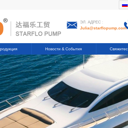
ЭЛ. АДРЕС :
Julia@starflopump.com
родукция
Новости & События
Свяжитес