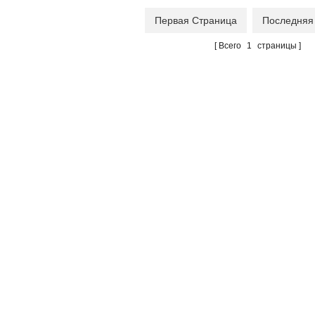
аботать в любом
Первая Страница
Последняя
авлении. Они могут
 использованы для
Всего
1
страницы
лнения целый ряд
ложений передачи
(не используйте для
нзина или других
чих жидкостей). Мы
ользуем надежные
тели, нержавеющей
ные валы и прочные
лические шестерни.
прочная конструкция
спечивает высокую
зводительность, что
жете положиться на
ротяжении лет.