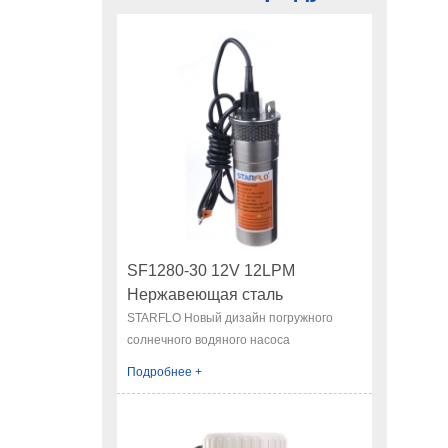
р
напр
быть
выпо
при
нефти 
бе
горю
исп
двига
сталь
метал
Наша 
SF1280-30 12V 12LPM
обе
Нержавеющая сталь
прои
Погружной солнечный водяной
STARFLO Новый дизайн погружного
вы мо
солнечного водяного насоса
насос
п
Подробнее +