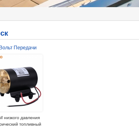
ск
Вольт Передачи
са Электрические
Масло
ливораздаточная
Колонка
M низкого давления
рический топливный
с STARFLO насосы,
сосы, способные