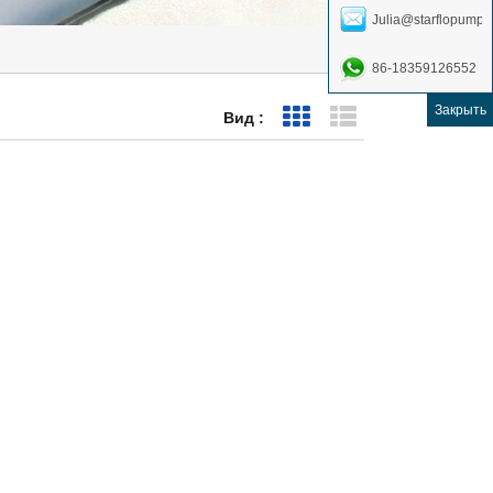
Julia@starflopump.
86-18359126552
Закрыть
Вид :
Представление сетки
Представление с