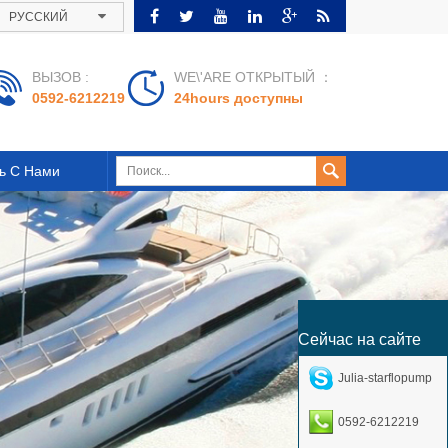
РУССКИЙ
ВЫЗОВ :
WE\'ARE ОТКРЫТЫЙ ：
0592-6212219
24hours доступны
ь С Нами
Сейчас на сайте
Julia-starflopump
0592-6212219