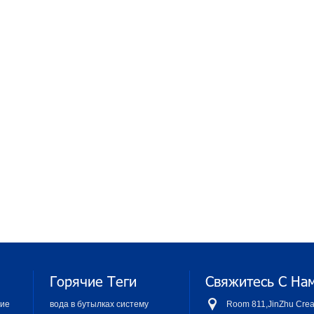
Горячие Теги
Свяжитесь С На
ние
вода в бутылках систему
Room 811,JinZhu Creac