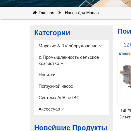
Главная
Насос Для Масла
Пои
Категории
12 
Морские & RV оборудование
Насо
& Промышленность сельское
хозяйство
Топ
Напитки
Погружной насос
Система AdBlue IBC
Аксессуар
14LP
Элект
насо
Новейшие Продукты
на